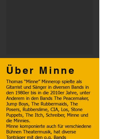
Über Minne
Thomas “Minne” Minnerop spielte als
Gitarrist und Sänger in diversen Bands in
den 1980er bis in die 2010er Jahre, unter
Anderem in den Bands The Peacemaker,
Jump Boys, The Rubbermaids, The
Posers, Rubberslime, CIA, Los, Stone
Puppets, The Itch, Schreiber, Minne und
die Minnies.
Minne komponierte auch für verschiedene
Bühnen Theatermusik, hat diverse
Tonträger mit den o.g. Bands