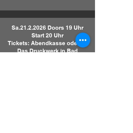
Sa.21.2.2026 Doors 19 Uhr
Start 20 Uhr
Tickets: Abendkasse oder im
Das Druckwerk in Bad
Segeberg
Doppelkonzert im Paradiso
23795 Weede – Weeder Dorfstrasse 21
mit Bounty Dogs
So.
26.7.2026
Start 17 Uhr