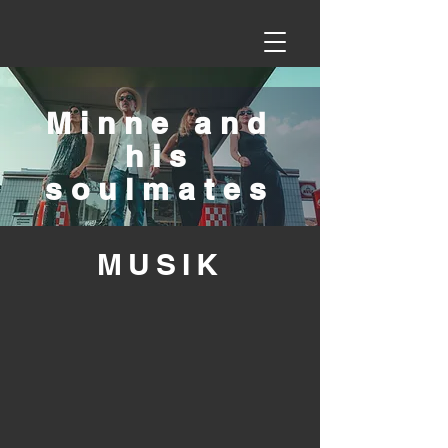
Minne and
his
soulmates
MU
SIK