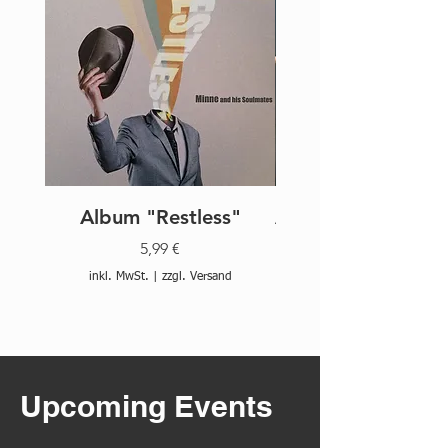
Album "Restless"
Album "The Wond
Preis
5,99 €
inkl. MwSt.
|
zzgl. Versand
inkl. MwSt.
Upcoming Events