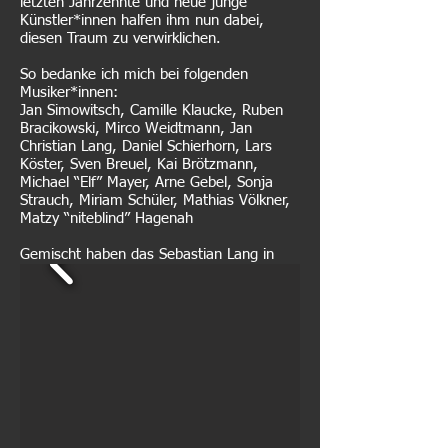
letzten Jahrzehnte und neue junge
Künstler*innen halfen ihm nun dabei,
diesen Traum zu verwirklichen.
So bedanke ich mich bei folgenden
Musiker*innen:
Jan Simowitsch, Camille Klaucke, Ruben
Bracikowski, Mirco Weidtmann, Jan
Christian Lang,
Daniel Schierhorn, Lars
Köster, Sven Breuel, Kai Brötzmann,
Michael “Elf” Mayer, Arne Gebel, Sonja
Strauch, Miriam Schüler, Mathias Völkner,
Matzy “niteblind” Hagenah
Gemischt haben das Sebastian Lang in
Bad Segeberg und Chris Heckmann in
Dayton USA.
Gemastert wurde von Stefan
Schmahl in Bad Segeberg.